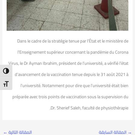
Dans le cadre de la stratégie tenue par l’État et le ministère de
l’Enseignement supérieur concernant la pandémie du Corona
Virus, le Dr Ayman Ibrahim, président de l’université, a vérifié l’état
ntrast
d’avancement de la vaccination tenue depuis le 31 août 2021 à
t Size
l’université. Notamment pour dire que l’université était bien
préparée avec trois points de vaccination sous la supervision du
Dr. Sherief Saleh, faculté de physiothérapie.
→
المقالة السابقة
المقالة التالية
←