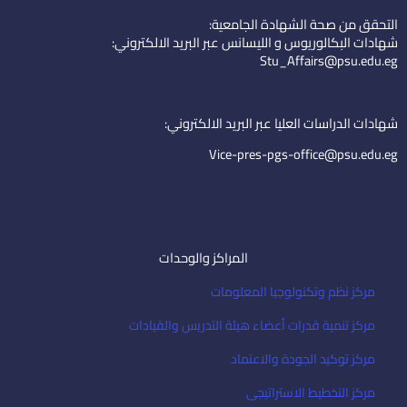
k
t
n
التحقق من صحة الشهادة الجامعية:
e
u
-
شهادات البكالوريوس و الليسانس عبر البريد الالكتروني:
d
b
e
Stu_Affairs@psu.edu.eg
i
e
m
n
a
i
شهادات الدراسات العليا عبر البريد الالكتروني:
l
Vice-pres-pgs-office@psu.edu.eg
المراكز والوحدات
مركز نظم وتكنولوجيا المعلومات
مركز تنمية قدرات أعضاء هيئة التدريس والقيادات
مركز توكيد الجودة والاعتماد
مركز التخطيط الاستراتيجى