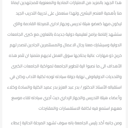
هذا الجهد بالمزيد من الامتيازات المادية والمعنوية للمجتهدين ايمانا
منا بأهمية العنصر البشرى ولهذا سنعمل على تدريبة التدريب الجيد
ليكون مهيا كعضو هيئة تدريس وجهاز ادارى للمرحلة القادمة والتي
ستشهد إقامة برامج تعليمية دولية جديدة بالتعاون مع كبرى الجامعات
الدولية وسيشارك معنا رجال الاعمال والمستثمرين الجادين لنصدر لهم
خريج ذو مهارات عالية يحتاجها سوق العمل لديهم متمنيا ان تثمر هذه
الأهداف الى ما نصبوا الية لتطوير الجامعة لمواكبة الجامعات الكبرى
والتحديات الدوليةوفى نهاية جولة سيادته توجه لكلية الآداب وكان في
استقباله الأستاذ الدكتور / بدر عبد العزيز بدر عميد الكلية والسادة وكلاء
وأعضاء هيئة التدريس والجهاز الإداري حيث أجري سيادته لقاء موسع
معهم استمع فيه لكافة الاستفسارات والمقترحات
ومن جانبه أكد رئيس الجامعة بانه سوف تشهد المرحلة الحالية إعطاء