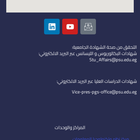
L
Y
I
i
o
c
n
u
o
k
t
n
التحقق من صحة الشهادة الجامعية:
e
u
-
شهادات البكالوريوس و الليسانس عبر البريد الالكتروني:
d
b
e
Stu_Affairs@psu.edu.eg
i
e
m
n
a
i
شهادات الدراسات العليا عبر البريد الالكتروني:
l
Vice-pres-pgs-office@psu.edu.eg
المراكز والوحدات
مركز نظم وتكنولوجيا المعلومات