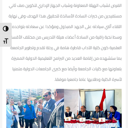
الفرص لشباب الهيئة المعاونة وشباب الجهاز الإداري لتكوين صف ثاني
مستفيدين من خبرات السادة الأساتذة لتحقيق هذا الهدف وفى نهاية
اللقاء أثني سيادته على الجهد المبذول ومؤكدا عن سعادته بتواجده
ntrast
وسط نخبة راقية من السادة أعضاء هيئة التدريس من مختلف الأقسام
t Size
العلمية كون كلية الآداب قاطرة هامة في رحلة تقدم وتطوير الجامعة
بما ستشهده من إقامة العديد من البرامج التعليمية الدولية المميزة
بتعاونها مع كليات الجامعة وأيضا مع كبرى الجامعات الدولية متمنيا
لأسرة الكلية وطلابها عاما جامعيا موفقا.