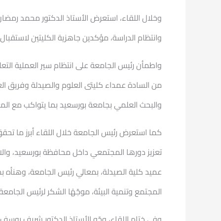
وخلال اللقاء، استعرض الأستاذ الدكتور محمد رمضان، 
وانتظام الدراسة، مؤكدين جاهزية الكليتين لاستقبال ا
واطمأن رئيس الجامعة على انتظام سير العملية التعلي
من السادة عمداء كليتى العلوم والصيدلة وفريق الع
والبحث العلمي بجامعة بورسعيد بما يتواكب مع المعاي
كما استعرض رئيس الجامعة خلال اللقاء أبرز ما تح
تعزيز دورها المجتمعي داخل محافظة بورسعيد، والانف
عميد كلية الصيدلة، بمعالي رئيس الجامعة، وهنأه بمن
المجتمع وتنمية البيئة، موجّهًا الشكر لرئيس الجامع
وفي ختام اللقاء، وجّه الأستاذ الدكتور شريف يوسف