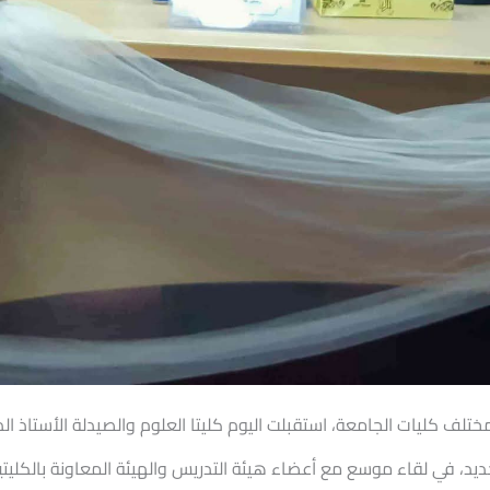
بمختلف كليات الجامعة، استقبلت اليوم كليتا العلوم والصيدلة الأستاذ
ديد، في لقاء موسع مع أعضاء هيئة التدريس والهيئة المعاونة بالكليتي