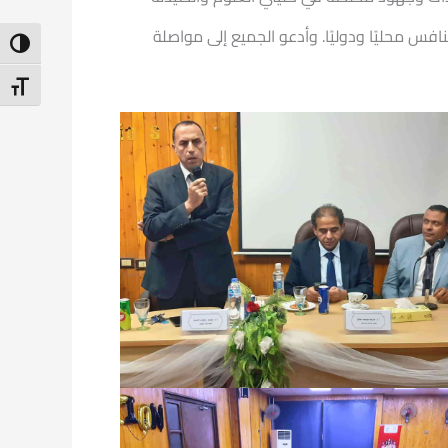
افس محليًا ودوليًا. وأدعو الجميع إلى مواصلة
ntrast
t Size