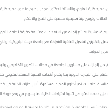
عميد كلية العلوم، والأستاذ الدكتور أمجد إبراهيم منصور، عميد كلية ا
لطلاب وتوفير بيئة تعليمية محفزة على التميز والابتكار.
مية، مشيدًا بما تم إنجازه من استعدادات ومتابعة دقيقة لكافة التجهيز
مل بالكليتين لتفعيل اتفاقية الشراكة مع جامعة جينت البلجيكية، وال
ير الدولية.
قق من إنجازات على مستوى الجامعة في مجالات التطوير الأكاديمي وال
تاح على التجارب الدولية بما يخدم أهداف التنمية المستدامة.وفي كلمت
اسبة احتفالات نصر أكتوبر المجيد، مستعرضًا أبرز إنجازات الكلية في قط
ة على دعمه المتواصل لتلبية احتياجات الكلية بما يسهم في رفع جودة الع
 صالح، رئيس الجامعة، كلمة أكد فيها: “إن ما لمسته اليوم من استعد