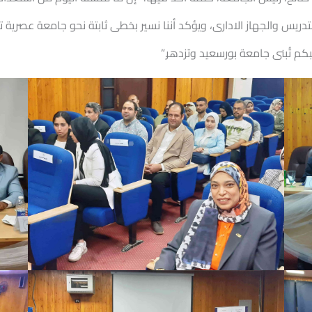
يس والجهاز الادارى، ويؤكد أننا نسير بخطى ثابتة نحو جامعة عصرية تن
كم تُبنى جامعة بورسعيد وتزدهر.”