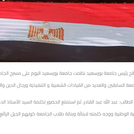
ة السابقين والعديد من القيادات الشعبية و التنفيذية ورجال الدين وا
 الطالب: عبد الله عبد القادر، ثم استمتع الحضور لكلمة السيد الأستاذ 
لوطنية ووجه كلمته لابنائة وبناتة طلاب الجامعة كونهم الجيل الرائع