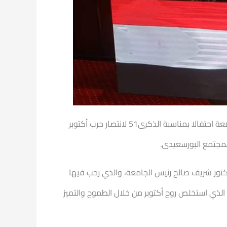
تحت رعاية وبحضور السيد الاستاذ الدكتور / شريف صالح رئيس جامعة بورسعيد نظمت جامعة بورسعيد اليوم على مسرح الجامعة احتفالا بمناسبة الذكرى51 لانتصار حرب أكتوبر
لمجتمع البورسعيدى.
الدكتور شريف صالح رئيس الجامعة، والذي رحب فيها
 الذي استخلص روح أكتوبر من خلال الطموح والتميز