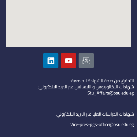
L
Y
I
i
o
c
n
u
o
k
t
n
التحقق من صحة الشهادة الجامعية:
e
u
-
شهادات البكالوريوس و الليسانس عبر البريد الالكتروني:
d
b
e
Stu_Affairs@psu.edu.eg
i
e
m
n
a
i
شهادات الدراسات العليا عبر البريد الالكتروني:
l
Vice-pres-pgs-office@psu.edu.eg