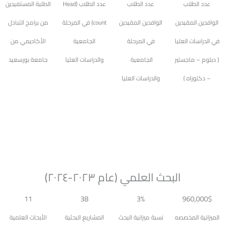
عدد الطلاب
عدد الطلاب
عدد الطلاب (Head
الطلبة المستفيدين
الوافدين المقيدين
الوافدين المقيدين
count) في المرحلة
من برامج التبادل
في الدراسات العليا
في المرحلة
الجامعية
الأكاديمي من
( دبلوم – ماجستير
الجامعية ​
والدراسات العليا
جامعة بورسعيد
– دكتوراه )
والدراسات العليا
البحث العلمي (عام ٢٠٢٣-٢٠٢٤)
11
38
3%
960,000$
الميزانية المخصصه
نسبة ميزانية البحث
المشاريع البحثية
الأبحاث العلمية