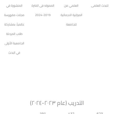
للبحث العلمى
العلمي من
المموله فى الفترة
المنشورة في
الميزانية الاجمالية
2019-2024
مجلات مفهرسة
للجامعة
عالمياً، بمشاركة
طلاب المرحلة
الجامعية الأولى
في البحث
التدريب (عام ٢٠٢٣-٢٠٢٤)
191
432
623