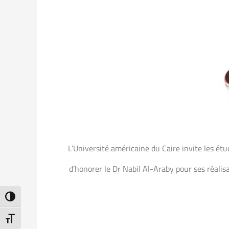
L’Université américaine du Caire invite les étu
d’honorer le Dr Nabil Al-Araby pour ses réalis
ntrast
t Size