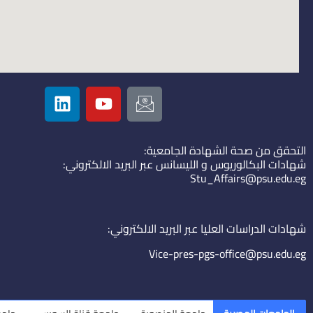
L
Y
I
i
o
c
n
u
o
k
t
n
التحقق من صحة الشهادة الجامعية:
e
u
-
شهادات البكالوريوس و الليسانس عبر البريد الالكتروني:
d
b
e
Stu_Affairs@psu.edu.eg
i
e
m
n
a
i
شهادات الدراسات العليا عبر البريد الالكتروني:
l
Vice-pres-pgs-office@psu.edu.eg