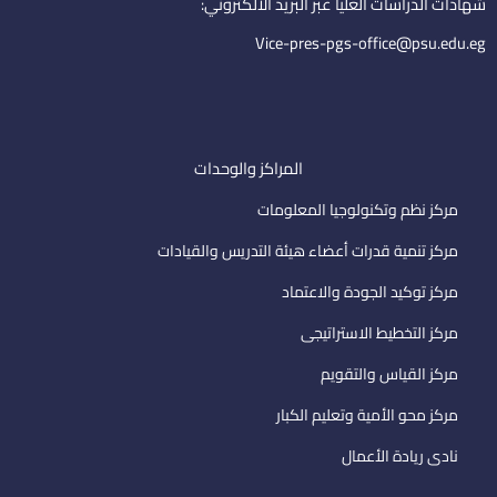
i
شهادات الدراسات العليا عبر البريد الالكتروني:
l
Vice-pres-pgs-office@psu.edu.eg
المراكز والوحدات
مركز نظم وتكنولوجيا المعلومات
مركز تنمية قدرات أعضاء هيئة التدريس والقيادات
مركز توكيد الجودة والاعتماد
مركز التخطيط الاستراتيجى
مركز القياس والتقويم
مركز محو الأمية وتعليم الكبار
نادى ريادة الأعمال