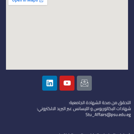
L
Y
I
i
o
c
n
u
o
k
t
n
التحقق من صحة الشهادة الجامعية:
e
u
-
شهادات البكالوريوس و الليسانس عبر البريد الالكتروني:
d
b
e
Stu_Affairs@psu.edu.eg
i
e
m
n
a