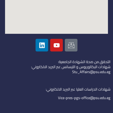
L
Y
I
i
o
c
n
u
o
k
t
n
التحقق من صحة الشهادة الجامعية:
e
u
-
شهادات البكالوريوس و الليسانس عبر البريد الالكتروني:
d
b
e
Stu_Affairs@psu.edu.eg
i
e
m
n
a
i
شهادات الدراسات العليا عبر البريد الالكتروني:
l
Vice-pres-pgs-office@psu.edu.eg