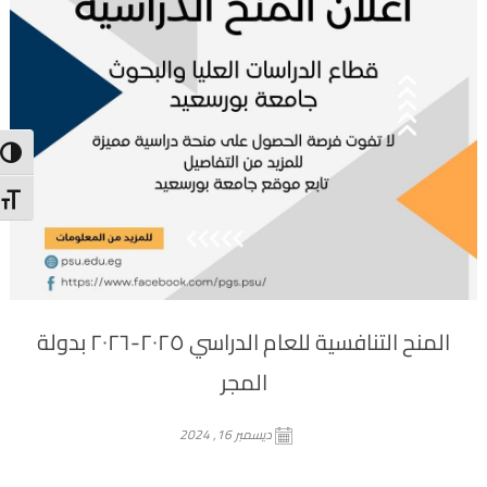
trast
 Size
المنح التنافسية للعام الدراسي ٢٠٢٥-٢٠٢٦ بدولة
المجر
ديسمبر 16, 2024