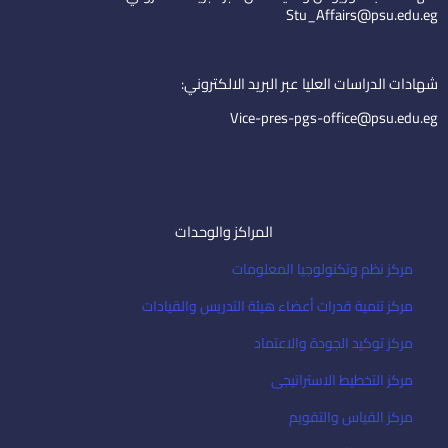
d
b
e
Stu_Affairs@psu.edu.eg
i
e
m
n
a
i
شهادات الدراسات العليا عبر البريد الالكتروني:
l
Vice-pres-pgs-office@psu.edu.eg
المراكز والوحدات
مركز نظم وتكنولوجيا المعلومات
مركز تنمية قدرات أعضاء هيئة التدريس والقيادات
مركز توكيد الجودة والاعتماد
مركز التخطيط الاستراتيجى
مركز القياس والتقويم