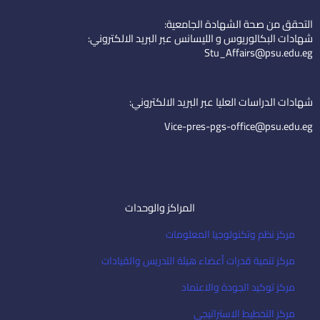
k
t
n
التحقق من صحة الشهادة الجامعية:
e
u
-
شهادات البكالوريوس و الليسانس عبر البريد الالكتروني:
d
b
e
Stu_Affairs@psu.edu.eg
i
e
m
n
a
i
شهادات الدراسات العليا عبر البريد الالكتروني:
l
Vice-pres-pgs-office@psu.edu.eg
المراكز والوحدات
مركز نظم وتكنولوجيا المعلومات
مركز تنمية قدرات أعضاء هيئة التدريس والقيادات
مركز توكيد الجودة والاعتماد
مركز التخطيط الاستراتيجى