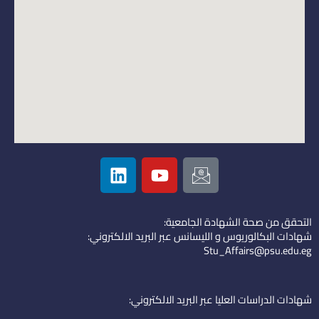
L
Y
I
i
o
c
n
u
o
k
t
n
التحقق من صحة الشهادة الجامعية:
e
u
-
شهادات البكالوريوس و الليسانس عبر البريد الالكتروني:
d
b
e
Stu_Affairs@psu.edu.eg
i
e
m
n
a
i
شهادات الدراسات العليا عبر البريد الالكتروني:
l