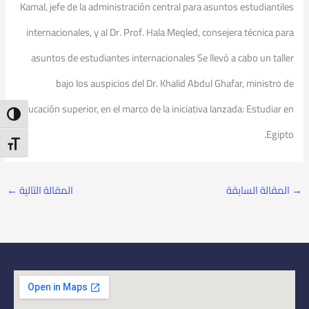
Kamal, jefe de la administración central para asuntos estudiantiles
internacionales, y al Dr. Prof. Hala Meqled, consejera técnica para
asuntos de estudiantes internacionales Se llevó a cabo un taller
bajo los auspicios del Dr. Khalid Abdul Ghafar, ministro de
educación superior, en el marco de la iniciativa lanzada: Estudiar en
ntrast
Egipto.
t Size
→
المقالة السابقة
المقالة التالية
←