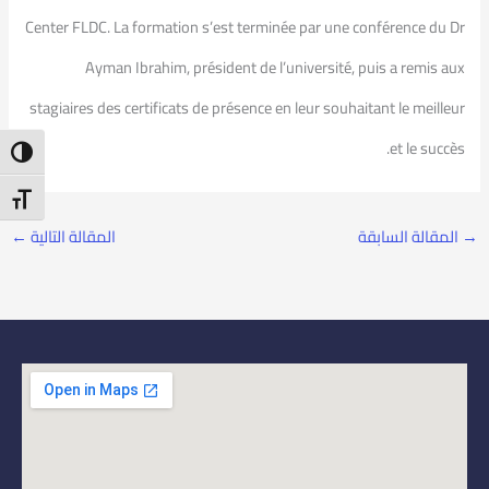
Center FLDC. La formation s’est terminée par une conférence du Dr
Ayman Ibrahim, président de l’université, puis a remis aux
stagiaires des certificats de présence en leur souhaitant le meilleur
et le succès.
ntrast
t Size
→
المقالة السابقة
المقالة التالية
←