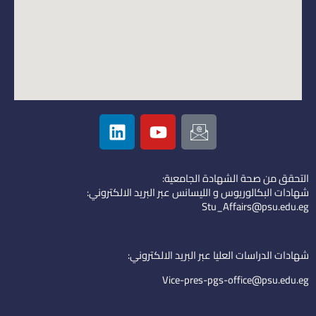
L
Y
I
i
o
c
n
u
o
k
t
n
التحقق من صحة الشهادة الجامعية:
e
u
-
شهادات البكالوريوس و الليسانس عبر البريد الالكتروني:
d
b
e
Stu_Affairs@psu.edu.eg
i
e
m
n
a
i
شهادات الدراسات العليا عبر البريد الالكتروني:
l
Vice-pres-pgs-office@psu.edu.eg