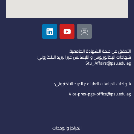
L
Y
I
i
o
c
n
u
o
k
t
n
التحقق من صحة الشهادة الجامعية:
e
u
-
شهادات البكالوريوس و الليسانس عبر البريد الالكتروني:
d
b
e
Stu_Affairs@psu.edu.eg
i
e
m
n
a
i
شهادات الدراسات العليا عبر البريد الالكتروني:
l
Vice-pres-pgs-office@psu.edu.eg
المراكز والوحدات