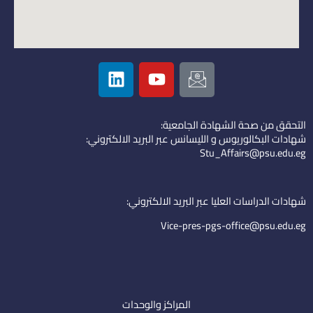
L
Y
I
i
o
c
n
u
o
k
t
n
التحقق من صحة الشهادة الجامعية:
e
u
-
شهادات البكالوريوس و الليسانس عبر البريد الالكتروني:
d
b
e
Stu_Affairs@psu.edu.eg
i
e
m
n
a
i
شهادات الدراسات العليا عبر البريد الالكتروني:
l
Vice-pres-pgs-office@psu.edu.eg
المراكز والوحدات