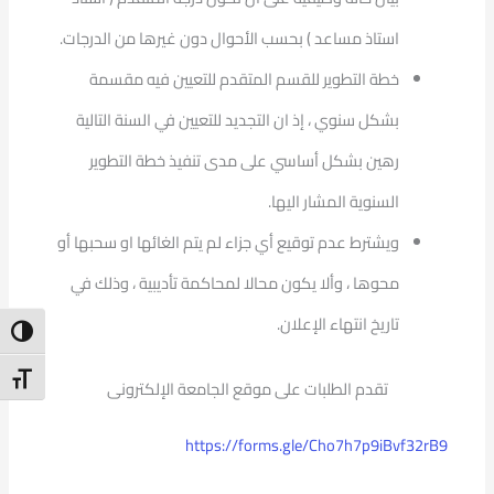
استاذ مساعد ) بحسب الأحوال دون غيرها من الدرجات.
خطة التطوير للقسم المتقدم للتعيين فيه مقسمة
بشكل سنوي ، إذ ان التجديد للتعيين في السنة التالية
رهين بشكل أساسي على مدى تنفيذ خطة التطوير
السنوية المشار اليها.
ويشترط عدم توقيع أي جزاء لم يتم الغائها او سحبها أو
محوها ، وألا يكون محالا لمحاكمة تأديبية ، وذلك في
تاريخ انتهاء الإعلان.
ntrast
t Size
تقدم الطلبات على موقع الجامعة الإلكترونى
https://forms.gle/Cho7h7p9iBvf32rB9