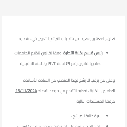
تعلن جامعة بورسعيد عن فتح باب الترشح للتعيين في منصب:
رئيس قسم بكلية التجارة.
وفقا لقانون تنظيم الجامعات
الصادر بالقانون رقم ٤٩ لسنة ١٩٧٢ ولائحته التنفيذية .
وعلى من يرغب للترشح لهذا المنصب من السادة الأساتذة
العاملين بالكلية ، فعليه التقدم في موعد اقصاه
13/11/2024
مرفقا المستندات التالية:
سيرة ذاتية للمرشح ،
بيان حالة وظيفية على ان تكون درجة المتقدم ( استاذ-