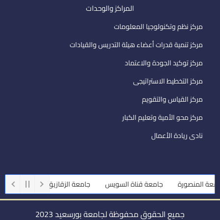
المراكز والوحدات
مركز نظم وتكنولوجيا المعلومات
مركز تنمية قدرات أعضاء هيئة التدريس والقيادات
مركز توكيد الجودة والاعتماد
مركز التخطيط الاستراتيجى
مركز القياس والتقويم
مركز محو الأمية وتعليم الكبار
نادى ريادة الأعمال
ة المنصورة
جامعة قناة السويس
جامعة الزقازيق
جامعة أسيوط
جميع الحقوق محفوظة لجامعة بورسعيد 2023