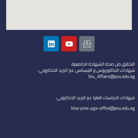
L
Y
I
i
o
c
n
u
o
k
t
n
التحقق من صحة الشهادة الجامعية:
e
u
-
شهادات البكالوريوس و الليسانس عبر البريد الالكتروني:
d
b
e
Stu_Affairs@psu.edu.eg
i
e
m
n
a
i
شهادات الدراسات العليا عبر البريد الالكتروني:
l
Vice-pres-pgs-office@psu.edu.eg