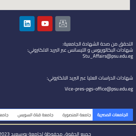
L
Y
I
i
o
c
n
u
o
k
t
n
التحقق من صحة الشهادة الجامعية:
e
u
-
شهادات البكالوريوس و الليسانس عبر البريد الالكتروني:
d
b
e
Stu_Affairs@psu.edu.eg
i
e
m
n
a
i
شهادات الدراسات العليا عبر البريد الالكتروني:
l
Vice-pres-pgs-office@psu.edu.eg
الجامعات المصرية
جامعة المنصورة
جامعة قناة السويس
جامعة ا
جميع الحقوق محفوظة لجامعة بورسعيد 2023