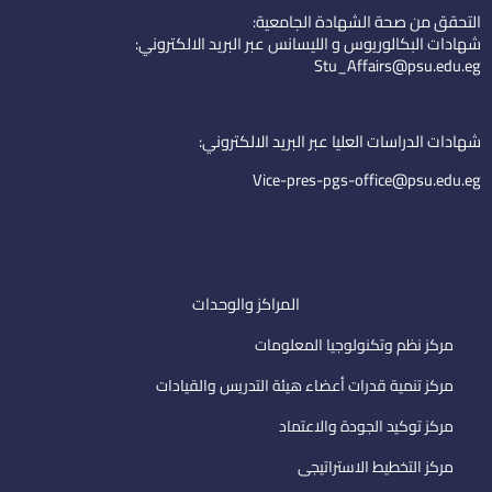
k
t
n
التحقق من صحة الشهادة الجامعية:
e
u
-
شهادات البكالوريوس و الليسانس عبر البريد الالكتروني:
d
b
e
Stu_Affairs@psu.edu.eg
i
e
m
n
a
i
شهادات الدراسات العليا عبر البريد الالكتروني:
l
Vice-pres-pgs-office@psu.edu.eg
المراكز والوحدات
مركز نظم وتكنولوجيا المعلومات
مركز تنمية قدرات أعضاء هيئة التدريس والقيادات
مركز توكيد الجودة والاعتماد
مركز التخطيط الاستراتيجى