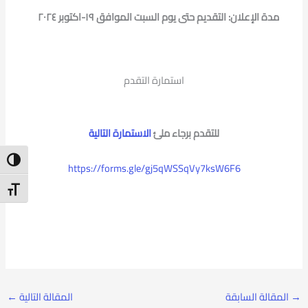
مدة الإعلان: التقديم حتى يوم السبت الموافق ١٩-اكتوبر ٢٠٢٤
استمارة التقدم
للتقدم برجاء ملئ
الاستمارة التالية
ntrast
https://forms.gle/gj5qWSSqVy7ksW6F6
t Size
→
المقالة السابقة
المقالة التالية
←