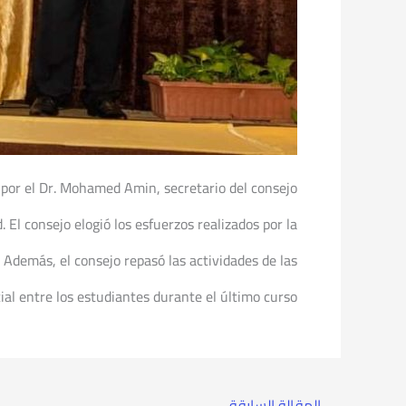
o por el Dr. Mohamed Amin, secretario del consejo
 El consejo elogió los esfuerzos realizados por la
 Además, el consejo repasó las actividades de las
ial entre los estudiantes durante el último curso.
→
المقالة السابقة