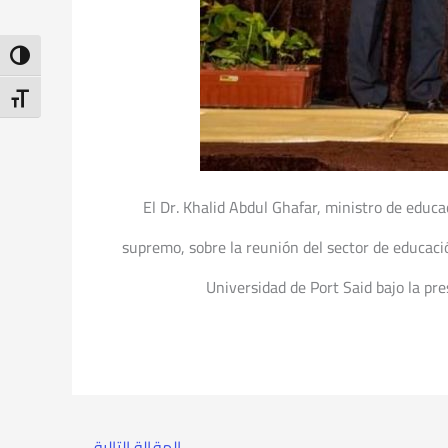
ntrast
t Size
El Dr. Khalid Abdul Ghafar, ministro de educa
supremo, sobre la reunión del sector de educació
Universidad de Port Said bajo la pre
المقالة التالية
←