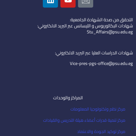
i
o
c
n
u
o
k
t
n
التحقق من صحة الشهادة الجامعية:
e
u
-
شهادات البكالوريوس و الليسانس عبر البريد الالكتروني:
d
b
e
Stu_Affairs@psu.edu.eg
i
e
m
n
a
i
شهادات الدراسات العليا عبر البريد الالكتروني:
l
Vice-pres-pgs-office@psu.edu.eg
المراكز والوحدات
مركز نظم وتكنولوجيا المعلومات
مركز تنمية قدرات أعضاء هيئة التدريس والقيادات
مركز توكيد الجودة والاعتماد