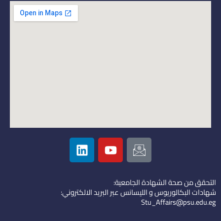
L
Y
I
i
o
c
n
u
o
k
t
n
التحقق من صحة الشهادة الجامعية:
e
u
-
شهادات البكالوريوس و الليسانس عبر البريد الالكتروني:
d
b
e
Stu_Affairs@psu.edu.eg
i
e
m