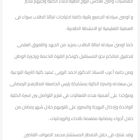
المناسبات والتى تعكس الروح الطيبة لابناء الكلية وحبهم للخير
و اوصى سيادته الجميع بتلبية كافة احتياجات ابنائنا الطلاب سواء فى
العملية التعليمية او الانشطة الطلابية .
كما اوصى سيادته ابنائة الطلاب بمزيد من الجهد والتفوق العلمى
لتحقيق امالكم نحو المستقبل كونكم القوة الناعمة وزخيرة الوطن
ومن جانبه أعرب الاستاذ الدكتور احمد الروبى عميد كلية التربية النوعية
عن سعادته واسرة الكلية بمشاركة رئيس الجامعة افطارهم الرمضانى
ومؤكدا على أهمية هذه الفعاليات في تعزيز التواصل بين اسرة الكلية
الواحدة وإدخال البهجة والسرور على قلوبهم خلال شهر رمضان من
خلال أجواء رمضانية مفعمة بالاخاء والروحانيات .
وقد شارك فى حفل الافطار المستشار محمد الصواف القاضى