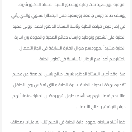
النوعية ببورسعيد تحت رعاية وبحضور السيد الاستاذ الدكتور شريف
يوسف صالح رئيس جامعة بورسعيد حفل الإفطار السنوي والذي يأتي
في إطار حرص قيادة الكلية برئاسة الاستاذ الدكتور احمد الروبى عميد
الكلية على تشجيع وتوطيد وارساء دعائم المحبة والمودة بين اسرة
الكلية مشيداً بجهودهم طوال الفترة السابقة في انجاز الأعمال
باعتبارهم أحد أهم الركائز الأساسية في تطوير الكلية
هذا وقد أعرب الاستاذ الدكتور شريف صالح رئيس الجامعة عن عظيم
تقديره بهذة الاجواء الطيبة لاسرة الكلية و التي تعكس روح التكافل
والتلاحم فيما بينهم وهنأهم بحلول شهر رمضان المبارك متمنياً لهم
دوام التوفيق وصالح الأعمال.
كما أشاد سيادته بجهود ادارة الكلية فى تنظيم تلك الفاعليات بمختلف