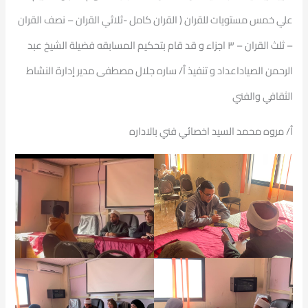
علي خمس مستويات للقران ( القران كامل -ثلاثي القران – نصف القران
– ثلث القران – ٣ اجزاء و قد قام بتحكيم المسابقه فضيلة الشيخ عبد
الرحمن الصياداعداد و تنفيذ ٱ/ ساره جلال مصطفى مدير إدارة النشاط
الثقافي والفني
ٱ/ مروه محمد السيد اخصائي فني بالاداره