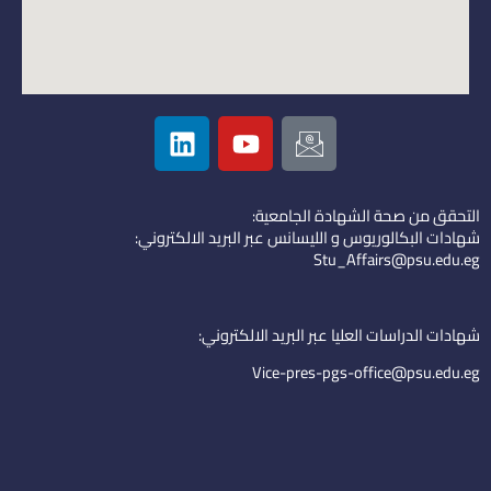
L
Y
I
i
o
c
n
u
o
k
t
n
التحقق من صحة الشهادة الجامعية:
e
u
-
شهادات البكالوريوس و الليسانس عبر البريد الالكتروني:
d
b
e
Stu_Affairs@psu.edu.eg
i
e
m
n
a
i
شهادات الدراسات العليا عبر البريد الالكتروني:
l
Vice-pres-pgs-office@psu.edu.eg