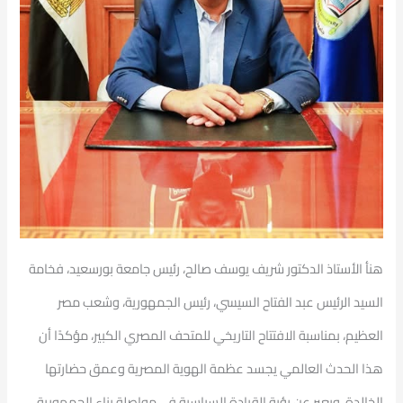
هنأ الأستاذ الدكتور شريف يوسف صالح، رئيس جامعة بورسعيد، فخامة
السيد الرئيس عبد الفتاح السيسي، رئيس الجمهورية، وشعب مصر
العظيم، بمناسبة الافتتاح التاريخي للمتحف المصري الكبير، مؤكدًا أن
هذا الحدث العالمي يجسد عظمة الهوية المصرية وعمق حضارتها
الخالدة، ويعبر عن رؤية القيادة السياسية في مواصلة بناء الجمهورية