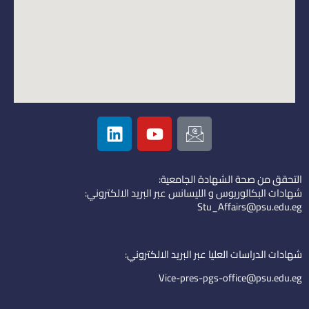
L
Y
I
i
o
c
n
u
o
k
t
n
التحقق من صحة الشهادة الجامعية:
e
u
-
شهادات البكالوريوس و الليسانس عبر البريد الالكتروني:
d
b
e
Stu_Affairs@psu.edu.eg
i
e
m
n
a
i
شهادات الدراسات العليا عبر البريد الالكتروني:
l
Vice-pres-pgs-office@psu.edu.eg