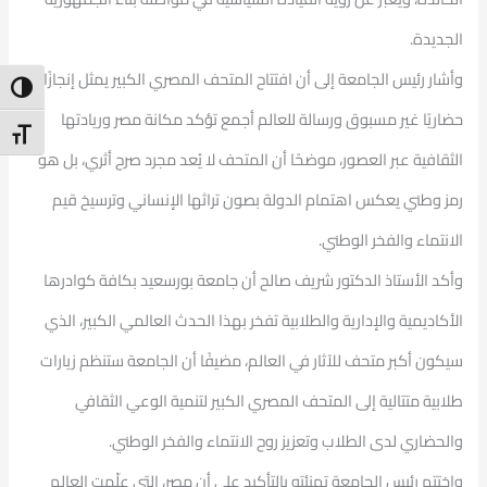
الجديدة.
وأشار رئيس الجامعة إلى أن افتتاح المتحف المصري الكبير يمثل إنجازًا
ntrast
حضاريًا غير مسبوق ورسالة للعالم أجمع تؤكد مكانة مصر وريادتها
t Size
الثقافية عبر العصور، موضحًا أن المتحف لا يُعد مجرد صرح أثري، بل هو
رمز وطني يعكس اهتمام الدولة بصون تراثها الإنساني وترسيخ قيم
الانتماء والفخر الوطني.
وأكد الأستاذ الدكتور شريف صالح أن جامعة بورسعيد بكافة كوادرها
الأكاديمية والإدارية والطلابية تفخر بهذا الحدث العالمي الكبير، الذي
سيكون أكبر متحف للآثار في العالم، مضيفًا أن الجامعة ستنظم زيارات
طلابية متتالية إلى المتحف المصري الكبير لتنمية الوعي الثقافي
والحضاري لدى الطلاب وتعزيز روح الانتماء والفخر الوطني.
واختتم رئيس الجامعة تهنئته بالتأكيد على أن مصر، التي علّمت العالم