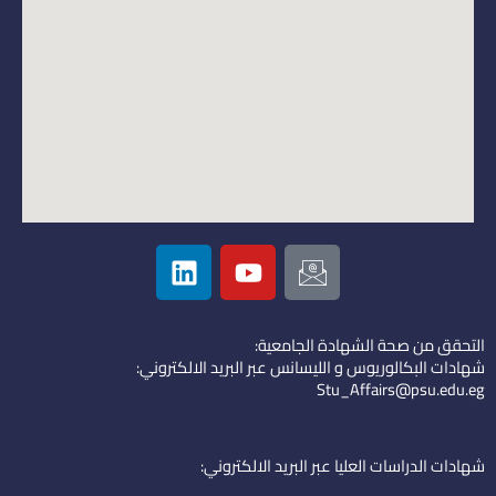
L
Y
I
i
o
c
n
u
o
k
t
n
التحقق من صحة الشهادة الجامعية:
e
u
-
شهادات البكالوريوس و الليسانس عبر البريد الالكتروني:
d
b
e
Stu_Affairs@psu.edu.eg
i
e
m
n
a
i
شهادات الدراسات العليا عبر البريد الالكتروني:
l