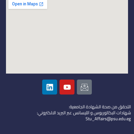
L
Y
I
i
o
c
n
u
o
k
t
n
التحقق من صحة الشهادة الجامعية:
e
u
-
شهادات البكالوريوس و الليسانس عبر البريد الالكتروني:
d
b
e
Stu_Affairs@psu.edu.eg
i
e
m
n
a