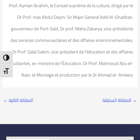
Prof. Ayman Ibrahim, le Conseil suprême de la culture, dirigé par le
Dr Prof. Inas Abdul Daym, Sir Major General Adel Al-Ghadban,
gouverneur de Port-Saïd, Dr prof. Maha Zakarya, vice-présidente
des services communautaires et des affaires environnementales,
Dr Prof. Galal Salem, vice-président de l’éducation et des affaires
ntrast
étudiantes, ex-ministre de l’Éducation, Dr Prof. Mahmoud Abu el-
t Size
Nasr, et Montage et production par le Dr Ahmad el- Ameery
→
المقالة السابقة
المقالة التالية
←