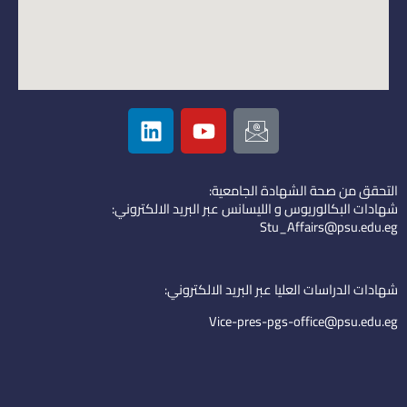
L
Y
I
i
o
c
n
u
o
k
t
n
التحقق من صحة الشهادة الجامعية:
e
u
-
شهادات البكالوريوس و الليسانس عبر البريد الالكتروني:
d
b
e
Stu_Affairs@psu.edu.eg
i
e
m
n
a
i
شهادات الدراسات العليا عبر البريد الالكتروني:
l
Vice-pres-pgs-office@psu.edu.eg