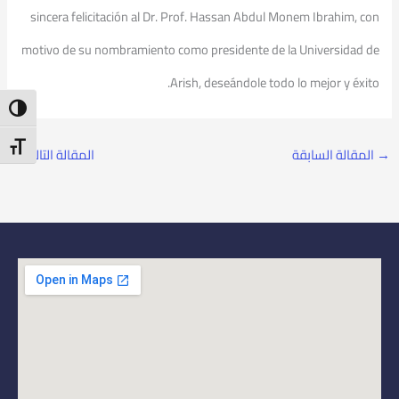
sincera felicitación al Dr. Prof. Hassan Abdul Monem Ibrahim, con
motivo de su nombramiento como presidente de la Universidad de
Arish, deseándole todo lo mejor y éxito.
ntrast
t Size
→
المقالة السابقة
المقالة التالية
←