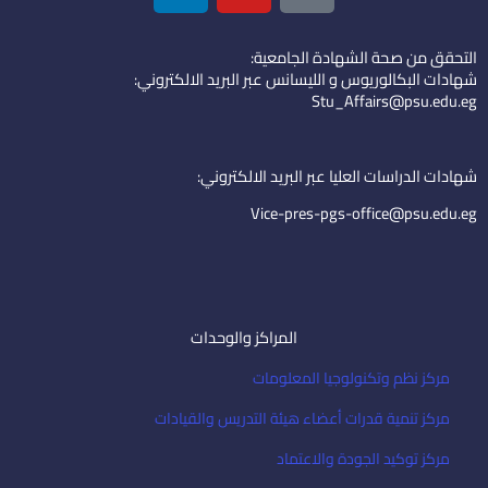
n
u
o
k
t
n
التحقق من صحة الشهادة الجامعية:
e
u
-
شهادات البكالوريوس و الليسانس عبر البريد الالكتروني:
d
b
e
Stu_Affairs@psu.edu.eg
i
e
m
n
a
i
شهادات الدراسات العليا عبر البريد الالكتروني:
l
Vice-pres-pgs-office@psu.edu.eg
المراكز والوحدات
مركز نظم وتكنولوجيا المعلومات
مركز تنمية قدرات أعضاء هيئة التدريس والقيادات
مركز توكيد الجودة والاعتماد