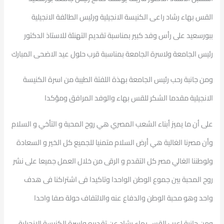
القس بهاء رشاد راعى الكنيسة الانجيلية ورئيس الطائفة الانجيلية
ببورسعيد على رأس وفد كبير بمناسبة تقديم التهنئة للاستاذ الدكتور
رئيس الجامعة ولاسرة الجامعة بمناسبة قرب حلول عيد الاضحى المبارك
ومن جانبة رحب رئيس الجامعة بهذة اللفتة الطيبة من اسرة الكنيسة
الانجيلية مقدما الشكر للقس بهاء والوفد المرافق ومؤكدا
على أن ما يميز أبناء الشعب المصري هي روح المحبة و التأخي و السلام
وأن مصرنا الغالية هي أرض السلام متمنيا للجميع كل الخير و السعادة
ولوطننا الغالي مصر كل التقدم و الرقى من خلال العمل جميعا على نشر
روح المحبة بين جموع الوطن الواحدا وتاكيدا فى اشتراكنا فى هدف
واحد وهو محبة الوطن والدفاع عنه والالتفاف حولة صفا واحدا
ومن جانبة اعرب القس بهاء رشاد عن تقديره واسرة الكنيسة الانجيلية