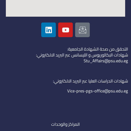
L
Y
I
i
o
c
n
u
o
k
t
n
التحقق من صحة الشهادة الجامعية:
e
u
-
شهادات البكالوريوس و الليسانس عبر البريد الالكتروني:
d
b
e
Stu_Affairs@psu.edu.eg
i
e
m
n
a
i
شهادات الدراسات العليا عبر البريد الالكتروني:
l
Vice-pres-pgs-office@psu.edu.eg
المراكز والوحدات