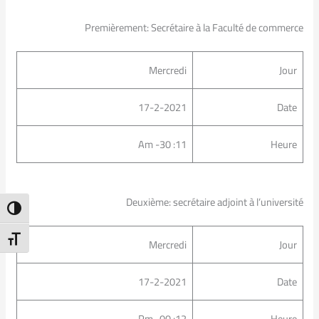
Premièrement: Secrétaire à la Faculté de commerce
Mercredi
Jour
17-2-2021
Date
11: 30- Am
Heure
Deuxième: secrétaire adjoint à l’université
ntrast
t Size
Mercredi
Jour
17-2-2021
Date
12: 00- Pm
Heure