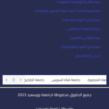
مركز نظم وتكنولوجيا المعلومات
مركز تنمية قدرات أعضاء هيئة التدريس والقيادات
مركز توكيد الجودة والاعتماد
مركز التخطيط الاستراتيجى
مركز القياس والتقويم
مركز محو الأمية وتعليم الكبار
نادى ريادة الأعمال
عة المنصورة
جامعة قناة السويس
جامعة الزقازيق
جامعة أسيوط
جميع الحقوق محفوظة لجامعة بورسعيد 2023
بواسطة جامعة بورسعيد