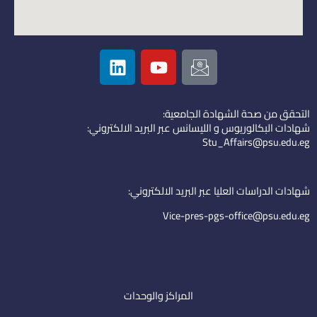
L
Y
I
i
o
c
n
u
o
k
t
n
التحقق من صحة الشهادة الجامعية:
e
u
-
شهادات البكالوريوس و الليسانس عبر البريد الالكتروني:
d
b
e
Stu_Affairs@psu.edu.eg
i
e
m
n
a
i
شهادات الدراسات العليا عبر البريد الالكتروني:
l
Vice-pres-pgs-office@psu.edu.eg
المراكز والوحدات