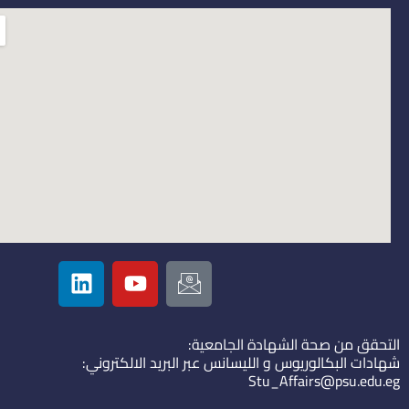
L
Y
I
i
o
c
n
u
o
k
t
n
التحقق من صحة الشهادة الجامعية:
e
u
-
شهادات البكالوريوس و الليسانس عبر البريد الالكتروني:
d
b
e
Stu_Affairs@psu.edu.eg
i
e
m