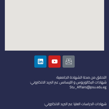
L
Y
I
i
o
c
n
u
o
k
t
n
التحقق من صحة الشهادة الجامعية:
e
u
-
شهادات البكالوريوس و الليسانس عبر البريد الالكتروني:
d
b
e
Stu_Affairs@psu.edu.eg
i
e
m
n
a
i
شهادات الدراسات العليا عبر البريد الالكتروني: