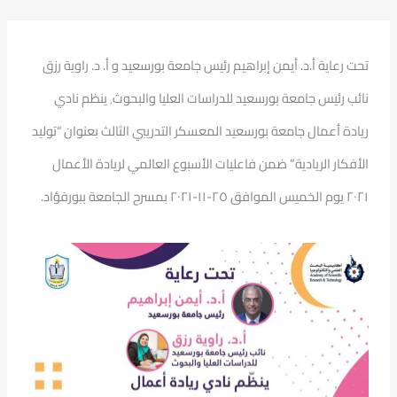
تحت رعاية أ.د. أيمن إبراهيم رئيس جامعة بورسعيد و أ. د. راوية رزق
نائب رئيس جامعة بورسعيد للدراسات العليا والبحوث٬ ينظم نادي
ريادة أعمال جامعة بورسعيد المعسكر التدريبي الثالث بعنوان “توليد
الأفكار الريادية” ضمن فاعليات الأسبوع العالمي لريادة الأعمال
٢٠٢١ يوم الخميس الموافق ٢٥-١١-٢٠٢١ بمسرح الجامعة ببورفؤاد.