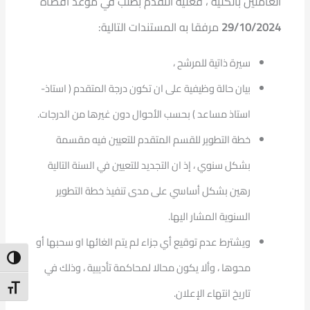
العاملين بالكلية ، فعليه التقدم بطلب في موعد اقصاه
29/10/2024
مرفقا به المستندات التالية:
سيرة ذاتية للمرشح ،
بيان حالة وظيفية على ان تكون درجة المتقدم ( استاذ-
استاذ مساعد ) بحسب الأحوال دون غيرها من الدرجات.
خطة التطوير للقسم المتقدم للتعيين فيه مقسمة
بشكل سنوي ، إذ ان التجديد للتعيين في السنة التالية
رهين بشكل أساسي على مدى تنفيذ خطة التطوير
السنوية المشار اليها.
ويشترط عدم توقيع أي جزاء لم يتم الغائها او سحبها أو
ntrast
محوها ، وألا يكون محالا لمحاكمة تأديبية ، وذلك في
t Size
تاريخ انتهاء الإعلان.