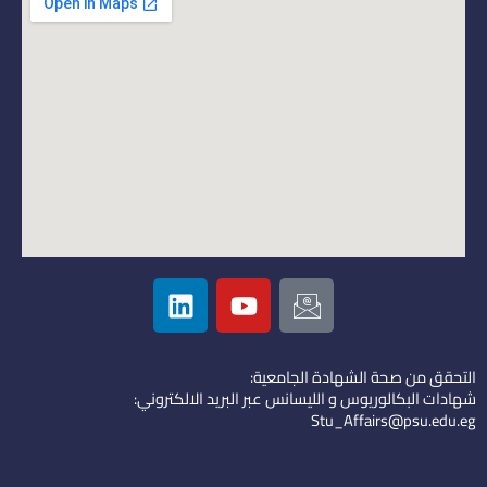
L
Y
I
i
o
c
n
u
o
k
t
n
التحقق من صحة الشهادة الجامعية:
e
u
-
شهادات البكالوريوس و الليسانس عبر البريد الالكتروني:
d
b
e
Stu_Affairs@psu.edu.eg
i
e
m
n
a