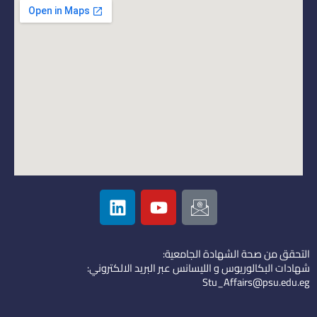
L
Y
I
i
o
c
n
u
o
k
t
n
التحقق من صحة الشهادة الجامعية:
e
u
-
شهادات البكالوريوس و الليسانس عبر البريد الالكتروني:
d
b
e
Stu_Affairs@psu.edu.eg
i
e
m
n
a