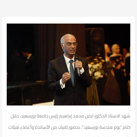
شهد الاستاذ الدكتور ايمن محمد إبراهيم رئيس جامعة بورسعيد، حفل
ختام “يوم هندسة بورسعيد”، بحضور لفيف من الأساتذة وأعضاء هيئات