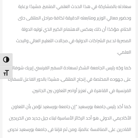
سعادته بالمشاركة في هذا الحدث العلمي المتميز، مشيدًا برعاية
وحضور معالي الوزير ومتابعته الدقيقة لكافة مراحل الملتقى حتى
الختام، مؤكدًا أن ذلك يعكس الاهتمام الكبير الذي توليه الدولة
المصرية لدعم الشراكات الدولية في مجالات التعليم العالي والبحث
العلمي.
ntrast
كما وجّه رئيس الجامعة الشكر لسعادة السفير الفرنسي إيريك شوفالييه
t Size
على جهوده المخلصة في إنجاح الملتقى، مشيدًا بالدور الفاعل للسفارة
الفرنسية في القاهرة في تعزيز أواصر التعاون بين الجانبين.
كما أكد رئيس جامعة بورسعيد “إن جامعة بورسعيد تؤمن بأن التعاون
الأكاديمي الدولي هو أحد الركائز الأساسية لبناء جيل جديد من الخريجين
القادرين على المنافسة عالميًا، ومن ثم فإننا فى جامعة بورسعيد نحرص