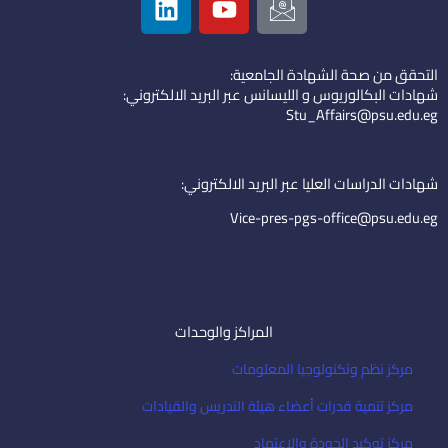
i
o
c
n
u
o
k
t
n
التحقق من صحة الشهادة الجامعية:
e
u
-
شهادات البكالوريوس و الليسانس عبر البريد الالكتروني:
d
b
e
Stu_Affairs@psu.edu.eg
i
e
m
n
a
i
شهادات الدراسات العليا عبر البريد الالكتروني:
l
Vice-pres-pgs-office@psu.edu.eg
المراكز والوحدات
مركز نظم وتكنولوجيا المعلومات
مركز تنمية قدرات أعضاء هيئة التدريس والقيادات
مركز توكيد الجودة والاعتماد