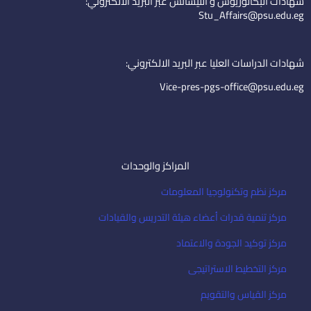
شهادات البكالوريوس و الليسانس عبر البريد الالكتروني:
d
b
e
Stu_Affairs@psu.edu.eg
i
e
m
n
a
i
شهادات الدراسات العليا عبر البريد الالكتروني:
l
Vice-pres-pgs-office@psu.edu.eg
المراكز والوحدات
مركز نظم وتكنولوجيا المعلومات
مركز تنمية قدرات أعضاء هيئة التدريس والقيادات
مركز توكيد الجودة والاعتماد
مركز التخطيط الاستراتيجى
مركز القياس والتقويم