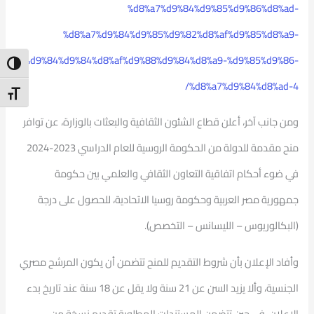
%d8%a7%d9%84%d9%85%d9%86%d8%ad-
%d8%a7%d9%84%d9%85%d9%82%d8%af%d9%85%d8%a9-
%d9%84%d9%84%d8%af%d9%88%d9%84%d8%a9-%d9%85%d9%86-
ntrast
%d8%a7%d9%84%d8%ad-4/
t Size
ومن جانب آخر، أعلن قطاع الشئون الثقافية والبعثات بالوزارة، عن توافر
منح مقدمة للدولة من الحكومة الروسية للعام الدراسي 2023-2024
في ضوء أحكام اتفاقية التعاون الثقافي والعلمي بين حكومة
جمهورية مصر العربية وحكومة روسيا الاتحادية، للحصول على درجة
(البكالوريوس – الليسانس – التخصص).
وأفاد الإعلان بأن شروط التقديم للمنح تتضمن أن يكون المرشح مصري
الجنسية، وألا يزيد السن عن 21 سنة ولا يقل عن 18 سنة عند تاريخ بدء
الإعلان، في حين تتضمن المستندات المطلوبة تقديم نسخة من