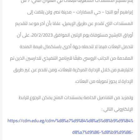
يتم تسليم المستندات المطلوبة للبعثات في العنوان التالي: 7 ش
إبراهيم أبو النجا – حي السفارات – مدينة نصر، ولن يلتفت إلى
المستندات التي تقدم عن طريق الإيميل، علمًا بأن آخر موعد لتقديم
أوراق الترشيح مستوفاة يوم الإثنين الموافق 20/2/2023، على أن
تتحمل البعثات فيما لا تتحمله جهة أخرى باستكمال قيمة المنحة
المقدمة من الجانب الروسي طبقًا للبرنامج التنفيذي للدارسين الذين تم
اختيارهم من خلال الإدارة المركزية للبعثات، ومن تقدم عن غير طريق
الإدارة لا يجوز تمويله من البعثات.
ولمزيد من التفاصيل الخاصة بمستندات المنح يمكن الرجوع للرابط
الإلكتروني التالي :
https://cdm.edu.eg/cdm/%d8%a7%d9%84%d8%a5%d8%b9%d9%84%
d8%a7%d9%86-%d8%b9%d9%86-