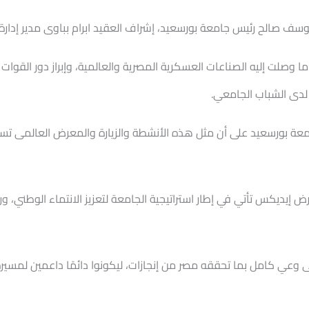
يوسف صالح رئيس جامعة بورسعيد، إشراف العقيد ابرام بباوى مدير إدارة 
 وصلت إليه الصناعات العسكرية المصرية والعالمية، وإبراز دور القوات
ي لدى الشباب الجامعي.
معة بورسعيد على أن مثل هذه الأنشطة والزيارة والمعرض العالمى تس
يديكس تأتي في إطار استراتيجية الجامعة لتعزيز الانتماء الوطني، ور
عي كامل بما تحققه مصر من إنجازات، ليكونوا دائمًا داعمين لمسيرة ا