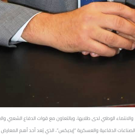
لانتماء الوطني لدى طلابها، وبالتعاون مع قوات الدفاع الشعبي والعس
ناعات الدفاعية والعسكرية “إيديكس”، الذي يُعد أحد أهم المعارض ال