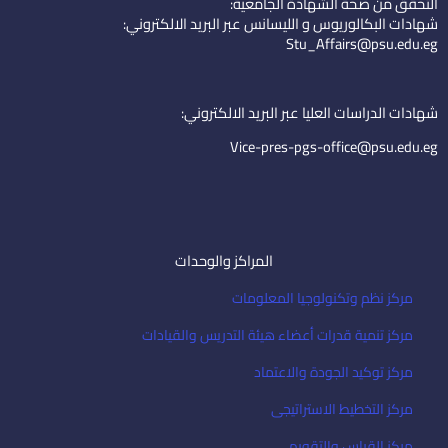
التحقق من صحة الشهادة الجامعية:
e
u
-
شهادات البكالوريوس و الليسانس عبر البريد الالكتروني:
d
b
e
Stu_Affairs@psu.edu.eg
i
e
m
n
a
i
شهادات الدراسات العليا عبر البريد الالكتروني:
l
Vice-pres-pgs-office@psu.edu.eg
المراكز والوحدات
مركز نظم وتكنولوجيا المعلومات
مركز تنمية قدرات أعضاء هيئة التدريس والقيادات
مركز توكيد الجودة والاعتماد
مركز التخطيط الاستراتيجى
مركز القياس والتقويم