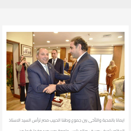
ايمانا بالمحبة والتأخى بين جموع وطننا الحبيب مصر ترأس السيد الاستاذ
الدكتور شريف يوسف صالح رئيس جامعة بورسعيد وفدا كبيرا من