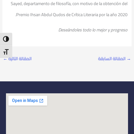
Sayed, departamento de filosofía, con motivo de la obtención del
Premio Ihsan Abdul Qudos de Crítica Literaria por la año 2020.
Deseándoles todo lo mejor y progreso
ntrast
t Size
→
المقالة السابقة
المقالة التالية
←