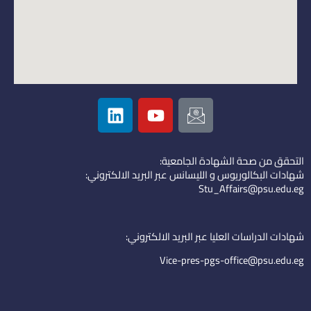
L
Y
I
i
o
c
n
u
o
k
t
n
التحقق من صحة الشهادة الجامعية:
e
u
-
شهادات البكالوريوس و الليسانس عبر البريد الالكتروني:
d
b
e
Stu_Affairs@psu.edu.eg
i
e
m
n
a
i
شهادات الدراسات العليا عبر البريد الالكتروني:
l
Vice-pres-pgs-office@psu.edu.eg