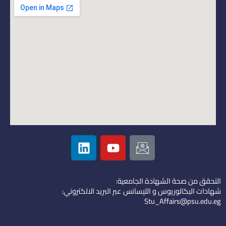
L
Y
I
i
o
c
n
u
o
k
t
n
التحقق من صحة الشهادة الجامعية:
e
u
-
شهادات البكالوريوس و الليسانس عبر البريد الالكتروني:
d
b
e
Stu_Affairs@psu.edu.eg
i
e
m
n
a