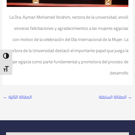
La Dra. Ayman Mohamed Ibrahim, rectora de la universidad, envió
sinceras felicitaciones y agradecimientos a las mujeres egipcias
con motivo de la celebración del Día Internacional de la Mujer. La
rectora de la Universidad destacó el importante papel que juega la
ntrast
mujer egipcia como parte fundamental y promotora del proceso de
t Size
desarrollo.
→
المقالة السابقة
المقالة التالية
←