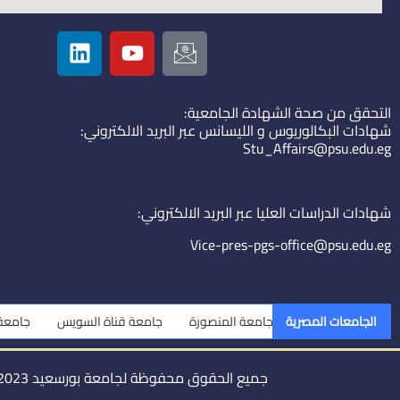
L
Y
I
i
o
c
n
u
o
k
t
n
التحقق من صحة الشهادة الجامعية:
e
u
-
شهادات البكالوريوس و الليسانس عبر البريد الالكتروني:
d
b
e
Stu_Affairs@psu.edu.eg
i
e
m
n
a
i
شهادات الدراسات العليا عبر البريد الالكتروني:
l
Vice-pres-pgs-office@psu.edu.eg
الجامعات المصرية
جامعة المنصورة
جامعة قناة السويس
جامعة الزق
جميع الحقوق محفوظة لجامعة بورسعيد 2023