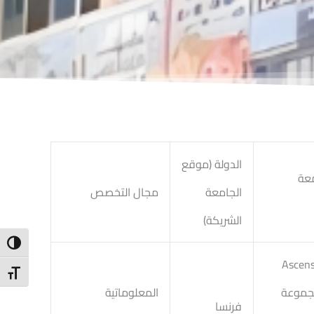
الدولة (موقع
معة
الجامعة
مجال التخصص
الشريكة)
ntrast
ة Ascensia
t Size
مجموعة
المعلوماتية
فرنسا