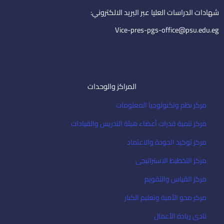
n
a
i
شهادات الدراسات العليا عبر البريد الالكتروني:
l
Vice-pres-pgs-office@psu.edu.eg
المراكز والوحدات
مركز نظم وتكنولوجيا المعلومات
مركز تنمية قدرات أعضاء هيئة التدريس والقيادات
مركز توكيد الجودة والاعتماد
مركز التخطيط الاستراتيجى
مركز القياس والتقويم
مركز محو الأمية وتعليم الكبار
نادى ريادة الأعمال