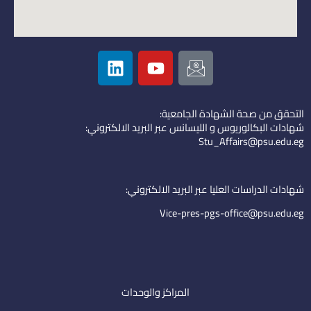
L
Y
I
i
o
c
n
u
o
k
t
n
التحقق من صحة الشهادة الجامعية:
e
u
-
شهادات البكالوريوس و الليسانس عبر البريد الالكتروني:
d
b
e
Stu_Affairs@psu.edu.eg
i
e
m
n
a
i
شهادات الدراسات العليا عبر البريد الالكتروني:
l
Vice-pres-pgs-office@psu.edu.eg
المراكز والوحدات