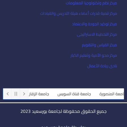
مركز نظم وتكنولوجيا المعلومات
مركز تنمية قدرات أعضاء هيئة التدريس والقيادات
مركز توكيد الجودة والاعتماد
مركز التخطيط الاستراتيجى
مركز القياس والتقويم
مركز محو الأمية وتعليم الكبار
نادى ريادة الأعمال
معة المنصورة
جامعة قناة السويس
جامعة الزقازيق
جامعة أسي
جميع الحقوق محفوظة لجامعة بورسعيد 2023