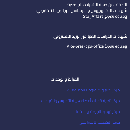
k
t
n
التحقق من صحة الشهادة الجامعية:
e
u
-
شهادات البكالوريوس و الليسانس عبر البريد الالكتروني:
d
b
e
Stu_Affairs@psu.edu.eg
i
e
m
n
a
i
شهادات الدراسات العليا عبر البريد الالكتروني:
l
Vice-pres-pgs-office@psu.edu.eg
المراكز والوحدات
مركز نظم وتكنولوجيا المعلومات
مركز تنمية قدرات أعضاء هيئة التدريس والقيادات
مركز توكيد الجودة والاعتماد
مركز التخطيط الاستراتيجى