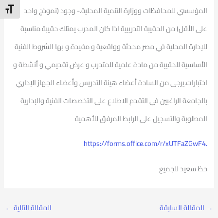
t Size
المؤسسي للمحافظات ووزارة التنمية المحلية.- وجود (نموذج واحد
على الأقل) من الحقيبة التدريبية اذا كان المدرب يمتلك حقيبة مناسبة
للإدارة المحلية في مصر محدثة وواقعية و مفيدة و بها الشروط الفنية
الأساسية للحقيبة من مادة علمية للمتدرب و عرض تقديمي و أنشطة و
اختبارات.يرجى من السادة أعضاء هيئة التدريس وأعضاء الجهاز الإداري
بالجامعة الراغبين في التقدم الاطلاع على التخصصات الفنية والإدارية
المطلوبة والتسجيل على الرابط المرفق للأهمية
.https://forms.office.com/r/xUTFaZGwF4
حظ سعيد للجميع
→
المقالة السابقة
المقالة التالية
←