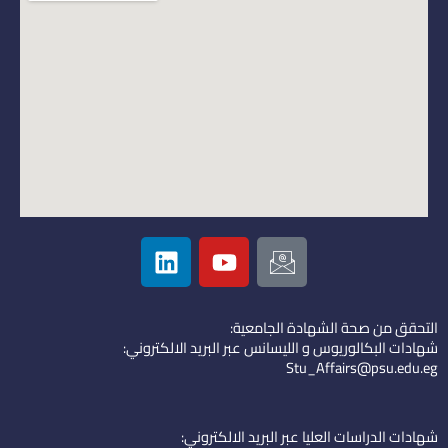
L
Y
I
i
o
c
n
u
o
k
t
n
التحقق من صحة الشهادة الجامعية:
e
u
-
شهادات البكالوريوس و الليسانس عبر البريد الالكتروني:
d
b
e
Stu_Affairs@psu.edu.eg
i
e
m
n
a
i
شهادات الدراسات العليا عبر البريد الالكتروني: