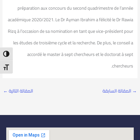
préparation aux concours du second quadrimestre de l’année
académique 2020/2021. Le Dr Ayman Ibrahim a félicité le Dr Rawia
Rizq à l’occasion de sa nomination en tant que vice-président pour
les études de troisième cycle et la recherche. De plus, le conseil a
accordé le master à sept chercheurs et le doctorat à sept
ntrast
chercheurs.
t Size
→
المقالة السابقة
المقالة التالية
←