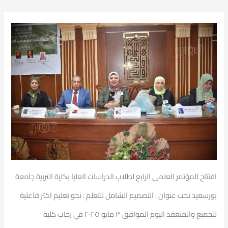
افتتاح المؤتمر العلمي الرابع لطلاب الدراسات العليا بكلية التربية جامعة
بورسعيد تحت عنوان : التصميم الشامل للتعلم : نحو تعليم اكثر فاعلية
للجميع والمنعقد اليوم الموافق ٣ مايو ٢٠٢٥ في رحاب كلية