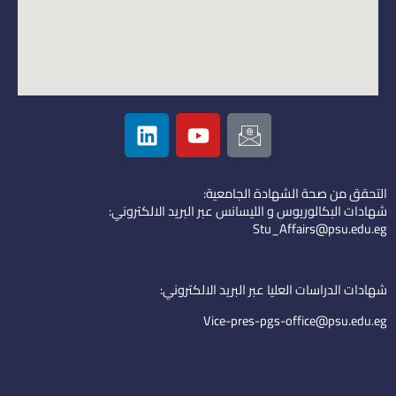
L
Y
I
i
o
c
n
u
o
k
t
n
التحقق من صحة الشهادة الجامعية:
e
u
-
شهادات البكالوريوس و الليسانس عبر البريد الالكتروني:
d
b
e
Stu_Affairs@psu.edu.eg
i
e
m
n
a
i
شهادات الدراسات العليا عبر البريد الالكتروني:
l
Vice-pres-pgs-office@psu.edu.eg