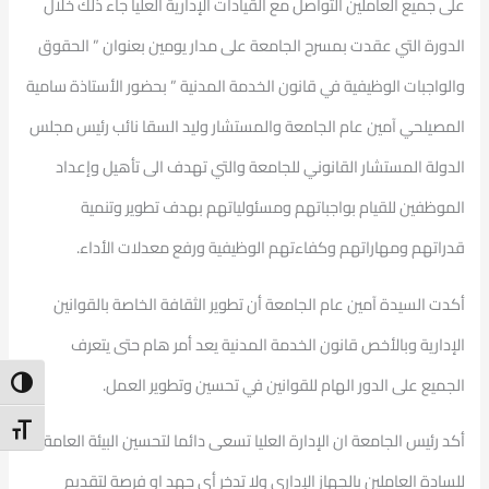
على جميع العاملين التواصل مع القيادات الإدارية العليا جاء ذلك خلال
الدورة التي عقدت بمسرح الجامعة على مدار يومين بعنوان ” الحقوق
والواجبات الوظيفية في قانون الخدمة المدنية ” بحضور الأستاذة سامية
المصيلحي آمين عام الجامعة والمستشار وليد السقا نائب رئيس مجلس
الدولة المستشار القانوني للجامعة والتي تهدف الى تأهيل وإعداد
الموظفين للقيام بواجباتهم ومسئولياتهم بهدف تطوير وتنمية
قدراتهم ومهاراتهم وكفاءتهم الوظيفية ورفع معدلات الأداء.
أكدت السيدة آمين عام الجامعة أن تطوير الثقافة الخاصة بالقوانين
الإدارية وبالأخص قانون الخدمة المدنية يعد أمر هام حتى يتعرف
الجميع على الدور الهام للقوانين في تحسين وتطوير العمل.
ntrast
t Size
أكد رئيس الجامعة ان الإدارة العليا تسعى دائما لتحسين البيئة العامة
للسادة العاملين بالجهاز الإداري ولا تدخر أي جهد او فرصة لتقديم