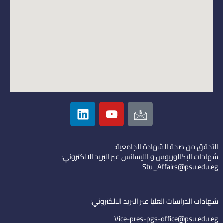
L
Y
I
i
o
c
n
u
o
k
t
n
التحقق من صحة الشهادة الجامعية:
e
u
-
شهادات البكالوريوس و الليسانس عبر البريد الالكتروني:
d
b
e
Stu_Affairs@psu.edu.eg
i
e
m
n
a
i
شهادات الدراسات العليا عبر البريد الالكتروني:
l
Vice-pres-pgs-office@psu.edu.eg