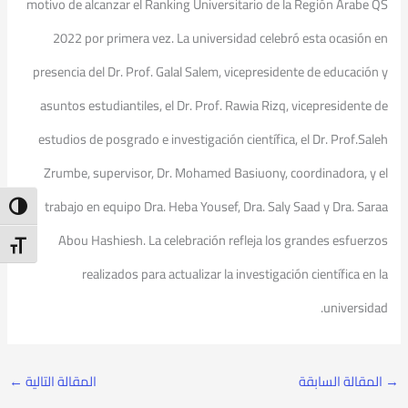
motivo de alcanzar el Ranking Universitario de la Región Árabe QS
2022 por primera vez. La universidad celebró esta ocasión en
presencia del Dr. Prof. Galal Salem, vicepresidente de educación y
asuntos estudiantiles, el Dr. Prof. Rawia Rizq, vicepresidente de
estudios de posgrado e investigación científica, el Dr. Prof.Saleh
Zrumbe, supervisor, Dr. Mohamed Basiuony, coordinadora, y el
trabajo en equipo Dra. Heba Yousef, Dra. Saly Saad y Dra. Saraa
ntrast
Abou Hashiesh. La celebración refleja los grandes esfuerzos
t Size
realizados para actualizar la investigación científica en la
universidad.
→
المقالة السابقة
المقالة التالية
←