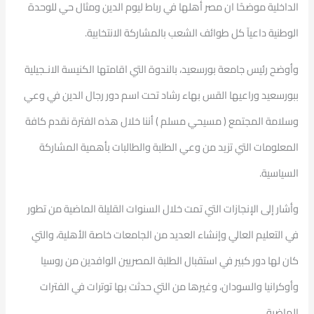
الداخلية موضحًا ان مصر أهلها في رباط ليوم الدين ومثال حي للوحدة
الوطنية داعيآ كل طوائف الشعب بالمشاركة الانتخابية.
وأوضح رئيس جامعة بورسعيد، بالندوة التي اقامتها الكنيسة الانـجيلية
ببورسعيد وراعيها القس بهاء رشاد تحت اسم دور رجال الدين في وعي
وسلامة المجتمع ( مسيحي مسلم ) أننا خلال هذه الفترة نقدم كافة
المعلومات التي تزيد من وعي الطلبة والطالبات بأهمية المشاركة
السياسية.
وأشار إلى الإنجازات التي تمت خلال السنوات القليلة الماضية من تطور
في التعليم العالي وإنشاء العديد من الجامعات خاصة الأهلية، والتي
كان لها دور كبير في استقبال الطلبة المصريين الوافدين من روسيا
وأوكرانيا والسودان، وغيرها من التي حدثت بها توترات في الفترات
الماضية.