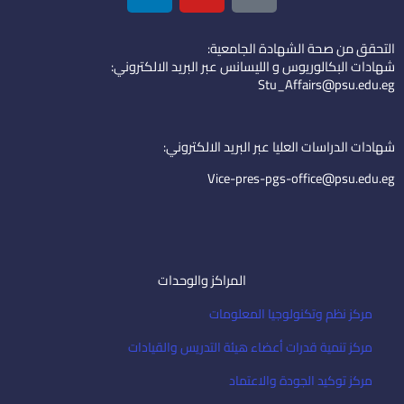
n
u
o
k
t
n
التحقق من صحة الشهادة الجامعية:
e
u
-
شهادات البكالوريوس و الليسانس عبر البريد الالكتروني:
d
b
e
Stu_Affairs@psu.edu.eg
i
e
m
n
a
i
شهادات الدراسات العليا عبر البريد الالكتروني:
l
Vice-pres-pgs-office@psu.edu.eg
المراكز والوحدات
مركز نظم وتكنولوجيا المعلومات
مركز تنمية قدرات أعضاء هيئة التدريس والقيادات
مركز توكيد الجودة والاعتماد