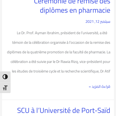
Cérémonie de remise des
Cérémonie
diplômes en pharmacie
de
remise
سبتمبر 12, 2021
des
Le Dr. Prof. Ayman Ibrahim, président de l’université, a été
diplômes
témoin de la célébration organisée à l’occasion de la remise des
en
diplômes de la quatrième promotion de la faculté de pharmacie. La
pharmacie
célébration a été suivie par le Dr Rawia Rizq, vice-président pour
les études de troisième cycle et la recherche scientifique, Dr Atif
ntrast
قراءة المزيد »
t Size
SCU à l’Université de Port-Saïd
SCU