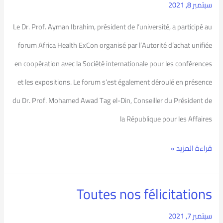
Santé
سبتمبر 8, 2021
ExCon
Le Dr. Prof. Ayman Ibrahim, président de l’université, a participé au
forum Africa Health ExCon organisé par l’Autorité d’achat unifiée
en coopération avec la Société internationale pour les conférences
et les expositions. Le forum s’est également déroulé en présence
du Dr. Prof. Mohamed Awad Tag el-Din, Conseiller du Président de
la République pour les Affaires
قراءة المزيد »
Toutes nos félicitations
Toutes
nos
سبتمبر 7, 2021