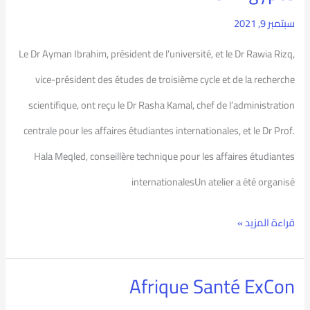
:
سبتمبر 9, 2021
Etudier
Le Dr Ayman Ibrahim, président de l’université, et le Dr Rawia Rizq,
en
vice-président des études de troisième cycle et de la recherche
Egypte
scientifique, ont reçu le Dr Rasha Kamal, chef de l’administration
centrale pour les affaires étudiantes internationales, et le Dr Prof.
Hala Meqled, conseillère technique pour les affaires étudiantes
internationalesUn atelier a été organisé
قراءة المزيد »
Afrique Santé ExCon
Afrique