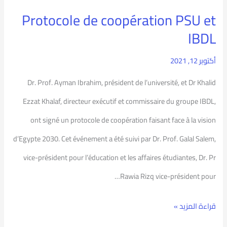
Protocole de coopération PSU et
Protocole
IBDL
de
coopération
أكتوبر 12, 2021
PSU
Dr. Prof. Ayman Ibrahim, président de l’université, et Dr Khalid
et
Ezzat Khalaf, directeur exécutif et commissaire du groupe IBDL,
IBDL
ont signé un protocole de coopération faisant face à la vision
d’Egypte 2030. Cet événement a été suivi par Dr. Prof. Galal Salem,
vice-président pour l’éducation et les affaires étudiantes, Dr. Pr
Rawia Rizq vice-président pour…
قراءة المزيد »