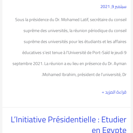
à
سبتمبر 9, 2021
l’Université
Sous la présidence du Dr. Mohamed Latif, secrétaire du conseil
de
suprême des universités, la réunion périodique du conseil
Port-
suprême des universités pour les étudiants et les affaires
Saïd
éducatives s’est tenue à l’Université de Port-Saïd le jeudi 9
septembre 2021. La réunion a eu lieu en présence du Dr. Ayman
Mohamed Ibrahim, président de l’université, Dr.
قراءة المزيد »
L’Initiative Présidentielle : Etudier
L’Initiative
en Egypte
Présidentielle