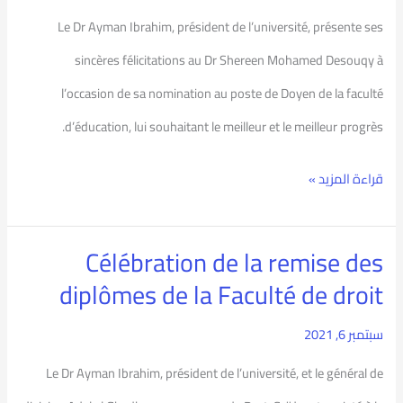
félicitations
Le Dr Ayman Ibrahim, président de l’université, présente ses
sincères félicitations au Dr Shereen Mohamed Desouqy à
l’occasion de sa nomination au poste de Doyen de la faculté
d’éducation, lui souhaitant le meilleur et le meilleur progrès.
قراءة المزيد »
Célébration de la remise des
Célébration
diplômes de la Faculté de droit
de
la
سبتمبر 6, 2021
remise
Le Dr Ayman Ibrahim, président de l’université, et le général de
des