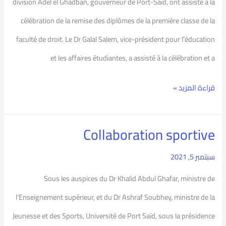
division Adel el Ghadban, gouverneur de Port-Saïd, ont assisté à la
diplômes
célébration de la remise des diplômes de la première classe de la
de
faculté de droit. Le Dr Galal Salem, vice-président pour l’éducation
la
et les affaires étudiantes, a assisté à la célébration et a
Faculté
قراءة المزيد »
de
droit
Collaboration sportive
Collaboration
sportive
سبتمبر 5, 2021
Sous les auspices du Dr Khalid Abdul Ghafar, ministre de
l’Enseignement supérieur, et du Dr Ashraf Soubhey, ministre de la
Jeunesse et des Sports, Université de Port Saïd, sous la présidence