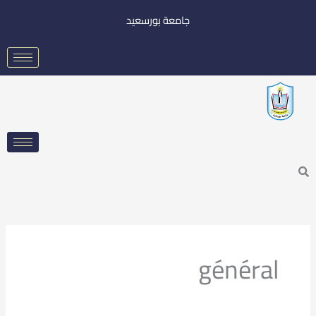
خطي
جامعة بورسعيد
لى
لمحتوى
Searc
général