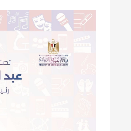
فتح
باب
التقدم
للمواهب
الطلابية