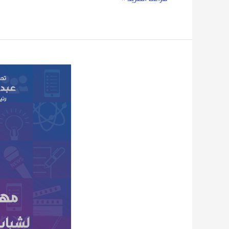
انطلاق
مهرجان
إبداع
في
الموسم
الثالث
عشر