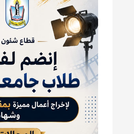
بورسعيد
تطلق
باب
التقديم
لفريق
العمل
الطلابي
في
مختلف
المجالات
الإبداعية
والإعلامية