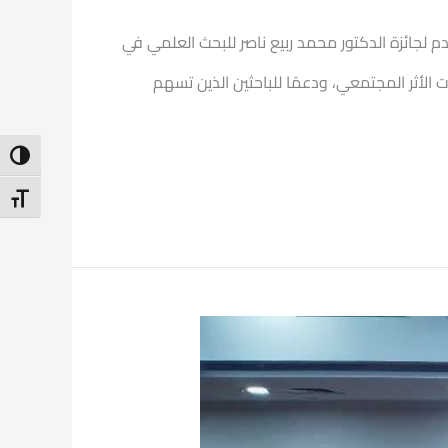
دم لجائزة الدكتور محمد ربيع ناصر للبحث العلمي في
تميزة ذات الأثر المجتمعي، ودعمًا للباحثين الذين تسهم
ntrast
t Size