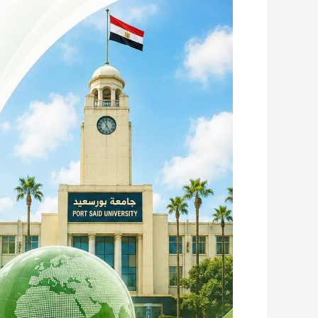
بورسعيد
تتقدم
٢٠٠مركز
عالميا
في
تصنيف
التايمز
للجامعات
لتحقيق
أهداف
التنمية