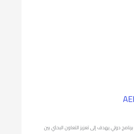
 الدولية بجامعة بورسعيد عن فتح باب التقديم لبرنامج AEIP Scholars Programme 2026–2027، وهو برنامج دولي يهدف إلى تعزيز التعاون البحثي بين