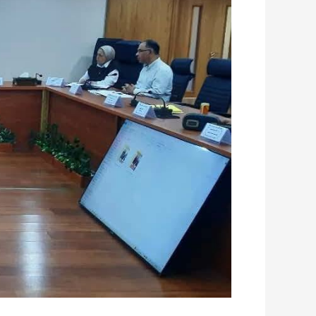
خطة
تسويقية
متكاملة
للبرامج
المميزة
وتستهدف
التوسع
في
جذب
الطلاب
الوافدين