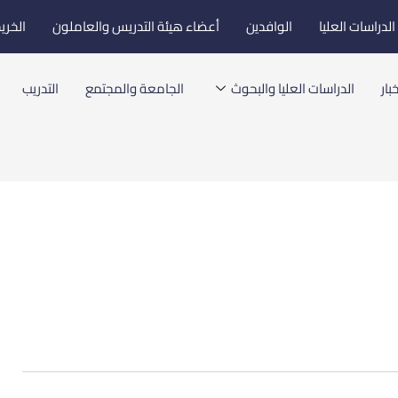
لدراسات العليا
الوافدين
أعضاء هيئة التدريس والعاملون
الخري
بار
الدراسات العليا والبحوث
الجامعة والمجتمع
التدريب